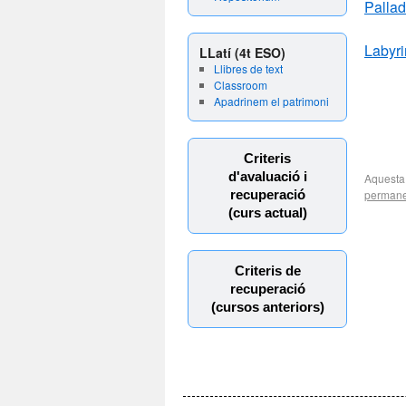
Palla
Labyri
LLatí (4t ESO)
Llibres de text
Classroom
Apadrinem el patrimoni
Criteris
d'avaluació i
Aquesta
recuperació
permane
(curs actual)
Criteris de
recuperació
(cursos anteriors)