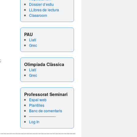
Dossier d’estiu
LLibres de lectura
Classroom
PAU
Llatí
Grec
ç
Olimpíada Clàssica
Llatí
Grec
Professorat Seminari
Espai web
Plantilles
Banc de comentaris
———————-
Log In