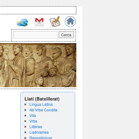
Llatí (Batxillerat)
Lingua Latina
Ab Vrbe Condita
Vita
Vrbs
Litterae
Llatinismes
Repositorium