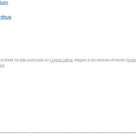
dium
nthus
 entrada ha esta publicada en
Lingua Latina
. Afegeix a les adreces d'interès l'
enlla
nt
.