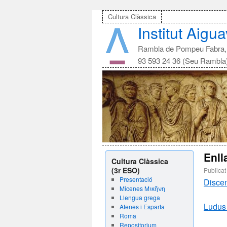
Cultura Clàssica
Institut Aigu
Rambla de Pompeu Fabra, 
93 593 24 36 (Seu Rambla
Enll
Cultura Clàssica
(3r ESO)
Publicat
Presentació
Disce
Micenes Μικῆνη
Llengua grega
Ludus 
Atenes i Esparta
Roma
Repositorium