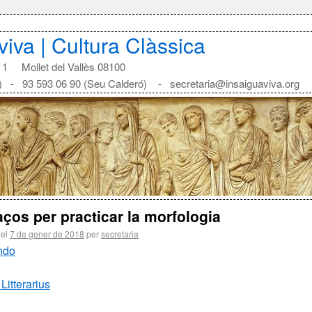
aviva | Cultura Clàssica
1 Mollet del Vallès 08100
) - 93 593 06 90 (Seu Calderó) - secretaria@insaiguaviva.org
aços per practicar la morfologia
 el
7 de gener de 2018
per
secretaria
ndo
Litterarius