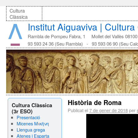
Cultura
Clàssica
Institut Aiguaviva | Cultura
Rambla de Pompeu Fabra, 1 Mollet del Vallès 08100
93 593 24 36 (Seu Rambla) - 93 593 06 90 (Seu Cal
Història de Roma
Cultura Clàssica
Publicat el
7 de gener de 2018
per
(3r ESO)
Presentació
Micenes Μικῆνη
Llengua grega
Atenes i Esparta