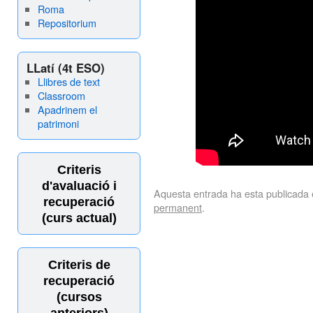
Roma
Repositorium
LLatí (4t ESO)
Llibres de text
Classroom
Apadrinem el
patrimoni
Criteris
d'avaluació i
Aquesta entrada ha esta publicada
recuperació
permanent
.
(curs actual)
Criteris de
recuperació
(cursos
anteriors)